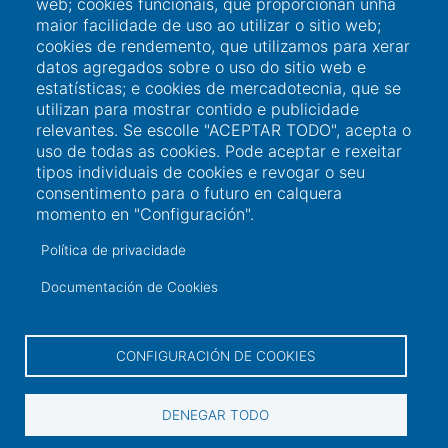
web; cookies funcionais, que proporcionan unha
maior facilidade de uso ao utilizar o sitio web;
cookies de rendemento, que utilizamos para xerar
datos agregados sobre o uso do sitio web e
Ligazóns de interese
estatísticas; e cookies de mercadotecnia, que se
utilizan para mostrar contido e publicidade
relevantes. Se escolle "ACEPTAR TODO", acepta o
Acceso a usuario
uso de todas as cookies. Pode aceptar e rexeitar
tipos individuais de cookies e revogar o seu
Sede Electrónica
consentimento para o futuro en calquera
Perfil do contratante
momento en "Configuración".
Contacto
Política de privacidade
Documentación de Cookies
Información de contacto
CONFIGURACIÓN DE COOKIES
+34 986 565 129
Peirao de Pasaxeiros, 1. 36600 Vilagarcía de
DENEGAR TODO
Arousa (Pontevedra)