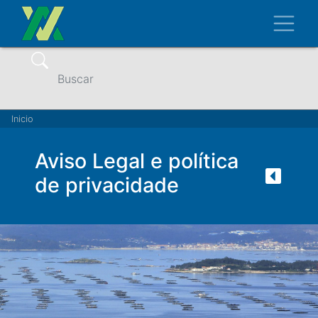
Ir
Toggl
o
contido
principal
Buscar
Miga
Inicio
de
Aviso Legal e política
pan
de privacidade