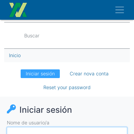
Ir
Toggl
o
contido
principal
Buscar
Miga
Inicio
de
pan
Pestanas
Iniciar sesión
Crear nova conta
principais
Reset your password
Iniciar sesión
Nome de usuario/a