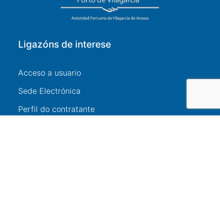
Ligazóns de interese
Acceso a usuario
Sede Electrónica
Perfil do contratante
Contacto
Información de contacto
+34 986 565 129
Peirao de Pasaxeiros, 1. 36600 Vilagarcía de
Arousa (Pontevedra)