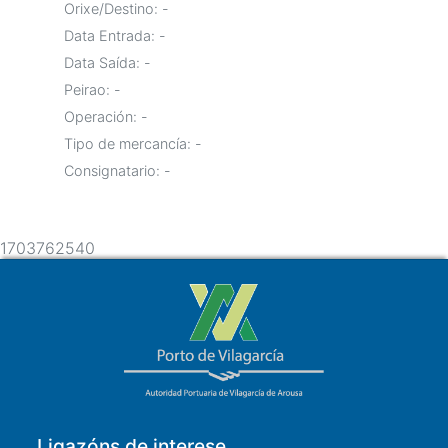
Orixe/Destino:
-
Data Entrada:
-
Data Saída:
-
Peirao:
-
Operación:
-
Tipo de mercancía:
-
Consignatario:
-
1703762540
Ligazóns de interese