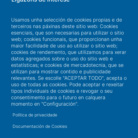
Acceso a usuario
Usamos unha selección de cookies propias e de
terceiros nas páxinas deste sitio web: Cookies
Sede Electrónica
esenciais, que son necesarias para utilizar o sitio
web; cookies funcionais, que proporcionan unha
Perfil do contratante
maior facilidade de uso ao utilizar o sitio web;
Contacto
cookies de rendemento, que utilizamos para xerar
datos agregados sobre o uso do sitio web e
estatísticas; e cookies de mercadotecnia, que se
utilizan para mostrar contido e publicidade
Información de contacto
relevantes. Se escolle "ACEPTAR TODO", acepta o
uso de todas as cookies. Pode aceptar e rexeitar
+34 986 565 129
tipos individuais de cookies e revogar o seu
consentimento para o futuro en calquera
Peirao de Pasaxeiros, 1. 36600 Vilagarcía de
momento en "Configuración".
Arousa (Pontevedra)
Política de privacidade
sac@portovilagarcia.es
Documentación de Cookies
DIR3: EA0001323