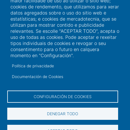
maior facilidade de uso ao utilizar o sitio web;
cookies de rendemento, que utilizamos para xerar
datos agregados sobre o uso do sitio web e
estatísticas; e cookies de mercadotecnia, que se
utilizan para mostrar contido e publicidade
relevantes. Se escolle "ACEPTAR TODO", acepta o
uso de todas as cookies. Pode aceptar e rexeitar
tipos individuais de cookies e revogar o seu
consentimento para o futuro en calquera
Ligazóns de interese
momento en "Configuración".
Política de privacidade
Acceso a usuario
Documentación de Cookies
Sede Electrónica
Perfil do contratante
CONFIGURACIÓN DE COOKIES
Contacto
DENEGAR TODO
Información de contacto