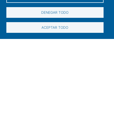
Sede Electrónica
DENEGAR TODO
Perfil do contratante
Contacto
ACEPTAR TODO
Información de contacto
+34 986 565 129
Peirao de Pasaxeiros, 1. 36600 Vilagarcía de
Arousa (Pontevedra)
sac@portovilagarcia.es
DIR3: EA0001323