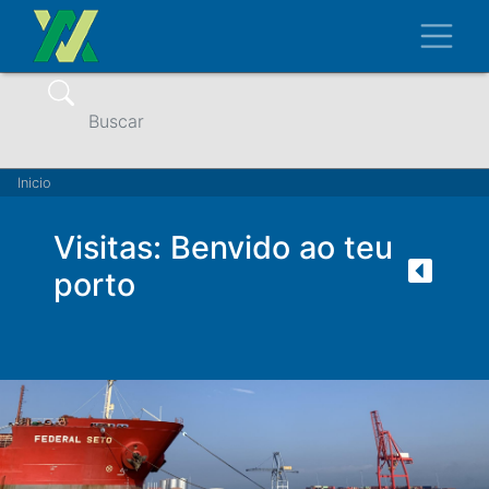
Ir
Toggl
o
contido
principal
Buscar
Miga
Inicio
de
Visitas: Benvido ao teu
pan
porto