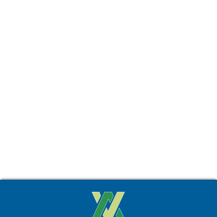
Están suxeitos a permisos
Regatas e probas náutico-deportivas.