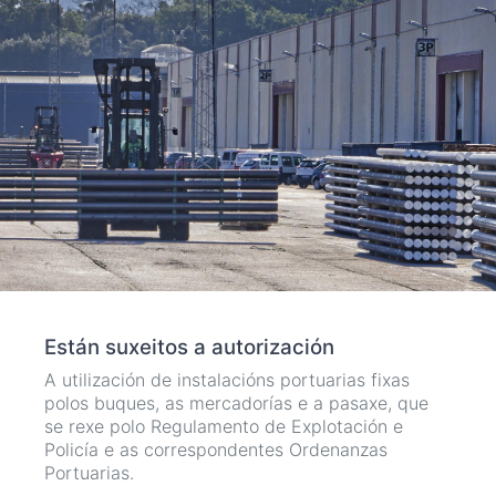
Están suxeitos a autorización
A utilización de instalacións portuarias fixas
polos buques, as mercadorías e a pasaxe, que
se rexe polo Regulamento de Explotación e
Policía e as correspondentes Ordenanzas
Portuarias.