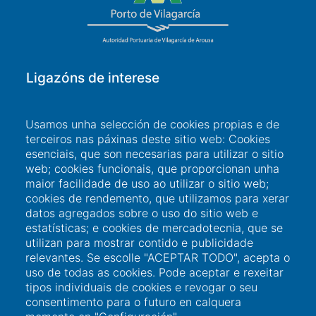
Ligazóns de interese
Acceso a usuario
Usamos unha selección de cookies propias e de
terceiros nas páxinas deste sitio web: Cookies
Sede Electrónica
esenciais, que son necesarias para utilizar o sitio
web; cookies funcionais, que proporcionan unha
Perfil do contratante
maior facilidade de uso ao utilizar o sitio web;
Contacto
cookies de rendemento, que utilizamos para xerar
datos agregados sobre o uso do sitio web e
estatísticas; e cookies de mercadotecnia, que se
utilizan para mostrar contido e publicidade
Información de contacto
relevantes. Se escolle "ACEPTAR TODO", acepta o
uso de todas as cookies. Pode aceptar e rexeitar
tipos individuais de cookies e revogar o seu
+34 986 565 129
consentimento para o futuro en calquera
Peirao de Pasaxeiros, 1. 36600 Vilagarcía de