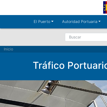
Pasar
al
contenido
principal
El Puerto
Autoridad Portuaria
Buscar
Ruta
Inicio
de
Tráfico Portuari
navegación