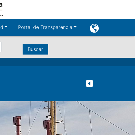
User
ad
Portal de Transparencia
account
menu