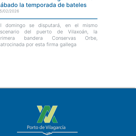
sábado la temporada de bateles
5/02/2026
El domingo se disputará, en el mismo
escenario del puerto de Vilaxoán, la
primera bandera Conservas Orbe,
atrocinada por esta firma gallega