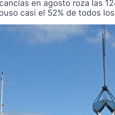
cancías en agosto roza las 12
uso casi el 52% de todos los 