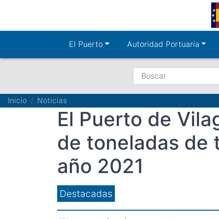
Pasar
al
contenido
principal
El Puerto
Autoridad Portuaria
Buscar
Ruta
Inicio
Noticias
El Puerto de Vila
de
navegación
de toneladas de t
año 2021
Destacadas