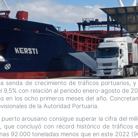
la senda de crecimiento de tráficos portuarios, 
9,5% con relación al periodo enero-agosto de 202
as en los ocho primeros meses del año. Concretame
isionales de la Autoridad Portuaria.
el puerto arousano consigue superar la cifra del mi
, que concluyó con récord histórico de tráficos e
 unas 92.000 toneladas menos que en este 2022 (9