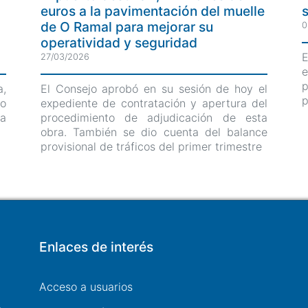
euros a la pavimentación del muelle
de O Ramal para mejorar su
0
operatividad y seguridad
27/03/2026
a,
El Consejo aprobó en su sesión de hoy el
p
do
expediente de contratación y apertura del
da
procedimiento de adjudicación de esta
obra. También se dio cuenta del balance
provisional de tráficos del primer trimestre
Enlaces de interés
Acceso a usuarios