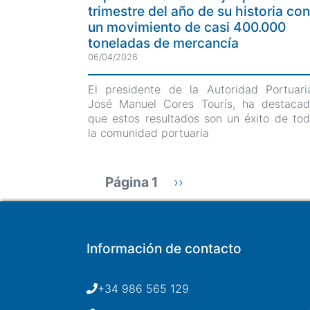
trimestre del año de su historia con
un movimiento de casi 400.000
toneladas de mercancía
06/04/2026
El presidente de la Autoridad Portuari
José Manuel Cores Tourís, ha destaca
que estos resultados son un éxito de to
la comunidad portuaria
Paginación
Página 1
Siguiente
››
página
Información de contacto
+34 986 565 129