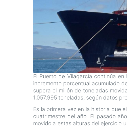
El Puerto de Vilagarcía continúa en 
incremento porcentual acumulado del 
supera el millón de toneladas movid
1.057.995 toneladas, según datos prov
Es la primera vez en la historia que 
cuatrimestre del año. El pasado año
movido a estas alturas del ejercicio