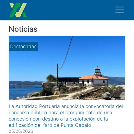
Pasar
Toggl
al
contenido
principal
Ruta
Noticias
de
navegación
Destacadas
La Autoridad Portuaria anuncia la convocatoria del
concurso público para el otorgamiento de una
concesión con destino a la explotación de la
edificación del faro de Punta Cabalo
Publicación en el Boletín Oficial del Estado de la
25/06/2026
Resolución de la Autoridad Portuaria de Vilagarcía de