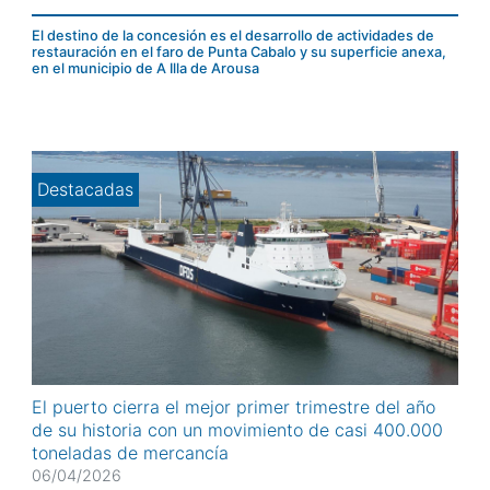
Arousa y su Ría, por la que se anuncia la convocatoria del
concurso público para el otorgamiento de una concesión
El destino de la concesión es el desarrollo de actividades de
con destino a la explotación de la edificación del faro de
restauración en el faro de Punta Cabalo y su superficie anexa,
Punta Cabalo y su superficie anexa, en el municipio de A
en el municipio de A Illa de Arousa
Illa de...
Destacadas
El puerto cierra el mejor primer trimestre del año
de su historia con un movimiento de casi 400.000
toneladas de mercancía
06/04/2026
El puerto de Vilagarcía acaba de cerrar el mejor primer