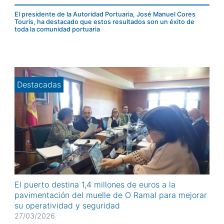
trimestre del año de su historia. Con cifras aún
provisionales, el movimiento de mercancías en los tres
El presidente de la Autoridad Portuaria, José Manuel Cores
primeros meses de 2026 ha sido de 391.701 toneladas, lo
Tourís, ha destacado que estos resultados son un éxito de
toda la comunidad portuaria
que supone un incremento del 1,8% con relación al año
2022, al que corresponde el anterior récord. En ese año,
el movimiento de...
Destacadas
El puerto destina 1,4 millones de euros a la
pavimentación del muelle de O Ramal para mejorar
su operatividad y seguridad
27/03/2026
El Consejo de Administración de la Autoridad Portuaria de