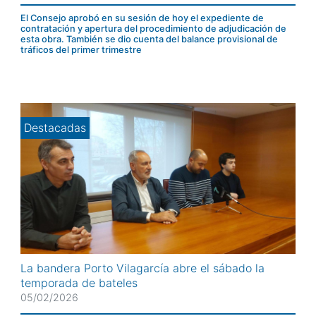
Vilagarcía, reunido esta mañana en sesión ordinaria, ha
aprobado el expediente de contratación y apertura del
El Consejo aprobó en su sesión de hoy el expediente de
procedimiento de adjudicación de una obra de
contratación y apertura del procedimiento de adjudicación de
esta obra. También se dio cuenta del balance provisional de
pavimentación en el muelle de O Ramal. El presupuesto
tráficos del primer trimestre
base de licitación es de 1.482.530,97 € (iva incluido) y el
plazo de ejecución...
Destacadas
La bandera Porto Vilagarcía abre el sábado la
temporada de bateles
05/02/2026