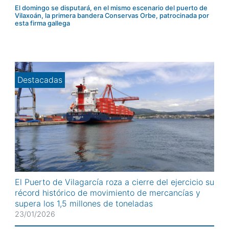
Los bateles tienen este fin de semana una cita en
El domingo se disputará, en el mismo escenario del puerto de
Vilagarcía con la disputa de las primeras pruebas de la
Vilaxoán, la primera bandera Conservas Orbe, patrocinada por
temporada en la provincia: se trata de la bandera “Porto
esta firma gallega
Vilagarcía”, que alcanza su edición número 18, y la
bandera “Conservas Orbe”, que se estrena en el
calendario. Los dos eventos fueron presentados esta
mañana en un acto celebrado en...
Destacadas
El Puerto de Vilagarcía roza a cierre del ejercicio su
récord histórico de movimiento de mercancías y
supera los 1,5 millones de toneladas
23/01/2026
El Puerto de Vilagarcía acaba de cerrar el segundo mejor
ejercicio de su historia, con un tráfico portuario