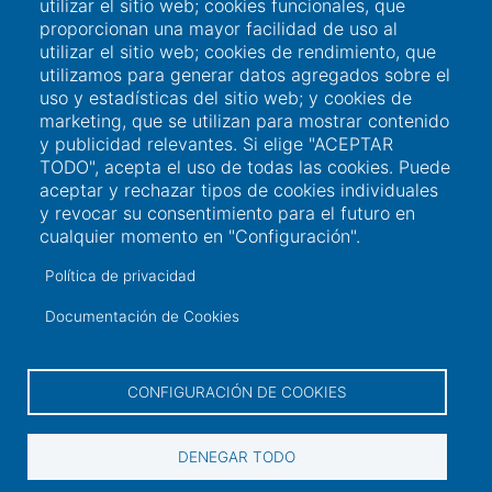
Perfil del contratante
utilizar el sitio web; cookies funcionales, que
proporcionan una mayor facilidad de uso al
Contacto
utilizar el sitio web; cookies de rendimiento, que
utilizamos para generar datos agregados sobre el
uso y estadísticas del sitio web; y cookies de
Información de contacto
marketing, que se utilizan para mostrar contenido
y publicidad relevantes. Si elige "ACEPTAR
TODO", acepta el uso de todas las cookies. Puede
+34 986 565 129
aceptar y rechazar tipos de cookies individuales
y revocar su consentimiento para el futuro en
Peirao de Pasaxeiros, 1. 36600 Vilagarcía de
cualquier momento en "Configuración".
Arousa (Pontevedra)
Política de privacidad
sac@portovilagarcia.es
Documentación de Cookies
DIR3: EA0001323
CONFIGURACIÓN DE COOKIES
2021 Autoridad Portuaria de Vilagarcía de Arousa.
DENEGAR TODO