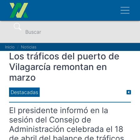
Pasar
Toggl
al
contenido
principal
Buscar
Ruta
Inicio
Noticias
Los tráficos del puerto de
de
Vilagarcía remontan en
navegación
marzo
Destacadas
El presidente informó en la
sesión del Consejo de
Administración celebrada el 18
de abril del balance de tráficos