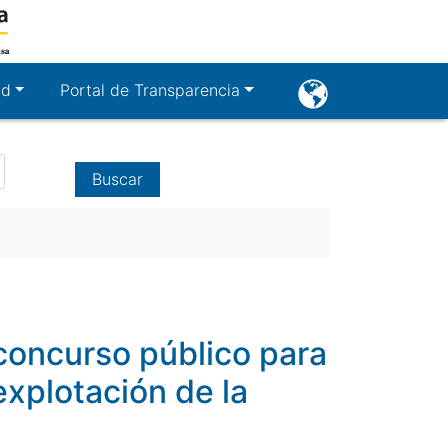
User
ad
Portal de Transparencia
account
menu
 concurso público para
explotación de la