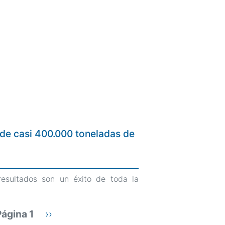
o de casi 400.000 toneladas de
resultados son un éxito de toda la
nación
Página 1
Siguiente
››