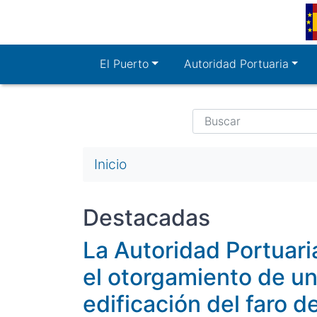
Pasar
al
contenido
principal
El Puerto
Autoridad Portuaria
Buscar
Ruta
Inicio
de
navegación
Destacadas
La Autoridad Portuari
el otorgamiento de un
edificación del faro 