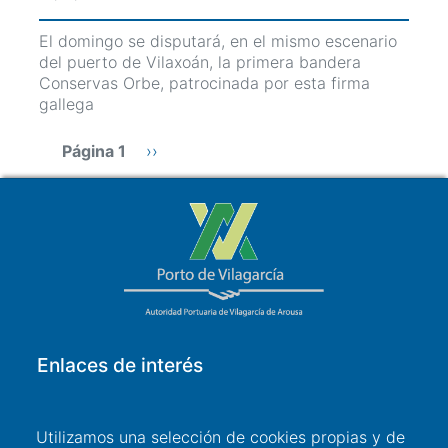
El domingo se disputará, en el mismo escenario
del puerto de Vilaxoán, la primera bandera
Conservas Orbe, patrocinada por esta firma
gallega
Paginación
Página 1
Siguiente
››
página
Enlaces de interés
Acceso a usuarios
Utilizamos una selección de cookies propias y de