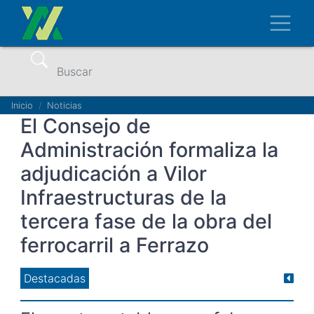
Pasar
Toggl
al
contenido
principal
Buscar
Ruta
Inicio
Noticias
El Consejo de
de
Administración formaliza la
navegación
adjudicación a Vilor
Infraestructuras de la
tercera fase de la obra del
ferrocarril a Ferrazo
Destacadas