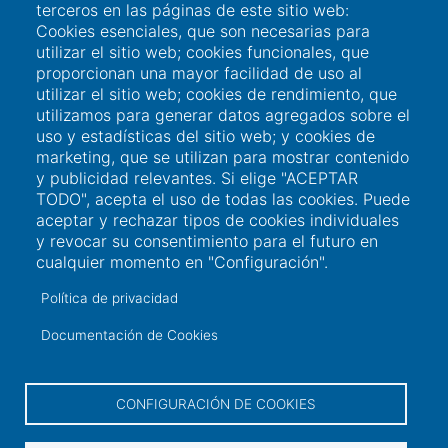
terceros en las páginas de este sitio web:
Sede Electrónica
Cookies esenciales, que son necesarias para
Perfil del contratante
utilizar el sitio web; cookies funcionales, que
proporcionan una mayor facilidad de uso al
Contacto
utilizar el sitio web; cookies de rendimiento, que
utilizamos para generar datos agregados sobre el
uso y estadísticas del sitio web; y cookies de
Información de contacto
marketing, que se utilizan para mostrar contenido
y publicidad relevantes. Si elige "ACEPTAR
TODO", acepta el uso de todas las cookies. Puede
+34 986 565 129
aceptar y rechazar tipos de cookies individuales
y revocar su consentimiento para el futuro en
Peirao de Pasaxeiros, 1. 36600 Vilagarcía de
cualquier momento en "Configuración".
Arousa (Pontevedra)
Política de privacidad
sac@portovilagarcia.es
Documentación de Cookies
DIR3: EA0001323
CONFIGURACIÓN DE COOKIES
2021 Autoridad Portuaria de Vilagarcía de Arousa.