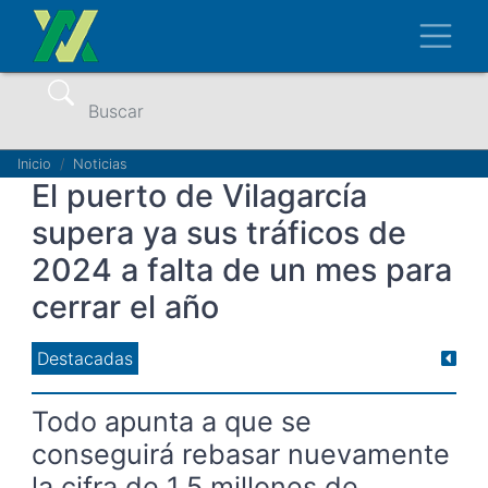
Pasar
Toggl
al
contenido
principal
Buscar
Ruta
Inicio
Noticias
El puerto de Vilagarcía
de
supera ya sus tráficos de
navegación
2024 a falta de un mes para
cerrar el año
Destacadas
Todo apunta a que se
conseguirá rebasar nuevamente
la cifra de 1,5 millones de