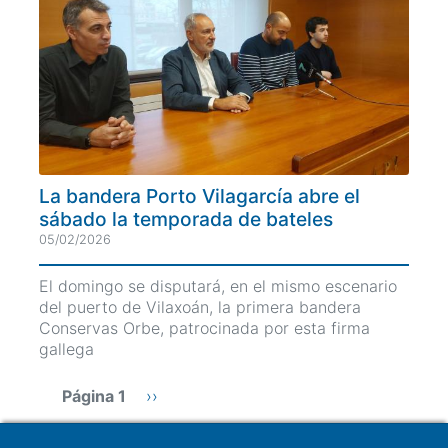
La bandera Porto Vilagarcía abre el
sábado la temporada de bateles
05/02/2026
El domingo se disputará, en el mismo escenario
del puerto de Vilaxoán, la primera bandera
Conservas Orbe, patrocinada por esta firma
gallega
Paginación
Página 1
Siguiente
››
página