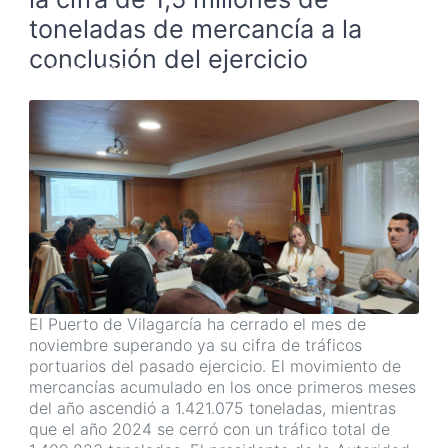
toneladas de mercancía a la
conclusión del ejercicio
03/12/2025
El Puerto de Vilagarcía ha cerrado el mes de
noviembre superando ya su cifra de tráficos
portuarios del pasado ejercicio. El movimiento de
mercancías acumulado en los once primeros meses
del año ascendió a 1.421.075 toneladas, mientras
que el año 2024 se cerró con un tráfico total de