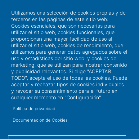
Acceso a usuarios
Utilizamos una selección de cookies propias y de
terceros en las páginas de este sitio web:
Sede Electrónica
Cookies esenciales, que son necesarias para
utilizar el sitio web; cookies funcionales, que
Perfil del contratante
proporcionan una mayor facilidad de uso al
Contacto
utilizar el sitio web; cookies de rendimiento, que
utilizamos para generar datos agregados sobre el
uso y estadísticas del sitio web; y cookies de
marketing, que se utilizan para mostrar contenido
Información de contacto
y publicidad relevantes. Si elige "ACEPTAR
TODO", acepta el uso de todas las cookies. Puede
+34 986 565 129
aceptar y rechazar tipos de cookies individuales
y revocar su consentimiento para el futuro en
Peirao de Pasaxeiros, 1. 36600 Vilagarcía de
cualquier momento en "Configuración".
Arousa (Pontevedra)
Política de privacidad
sac@portovilagarcia.es
Documentación de Cookies
DIR3: EA0001323