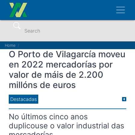
Skip
Toggl
to
main
content
Search
Breadcrumb
Home
O Porto de Vilagarcía moveu
en 2022 mercadorías por
valor de máis de 2.200
millóns de euros
Destacadas
No últimos cinco anos
duplicouse o valor industrial das
mercadorías