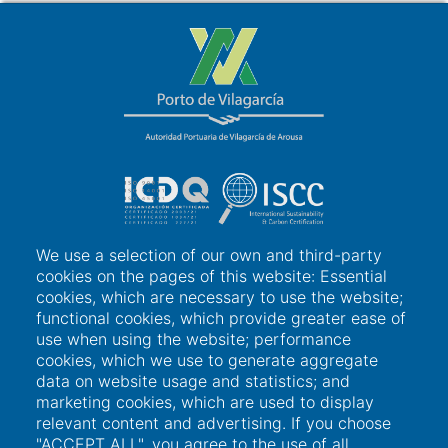
We use a selection of our own and third-party
cookies on the pages of this website: Essential
Links of interest
cookies, which are necessary to use the website;
functional cookies, which provide greater ease of
use when using the website; performance
User access
cookies, which we use to generate aggregate
Electronic office
data on website usage and statistics; and
marketing cookies, which are used to display
Contractor profile
relevant content and advertising. If you choose
"ACCEPT ALL", you agree to the use of all