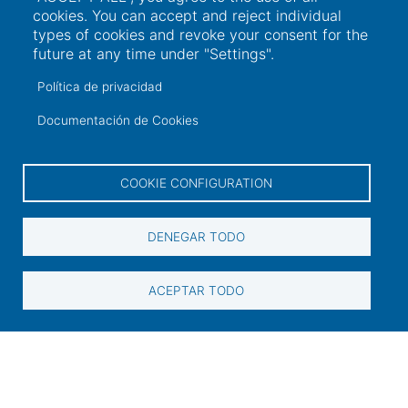
Contact
cookies. You can accept and reject individual
types of cookies and revoke your consent for the
future at any time under "Settings".
Contact information
Política de privacidad
+34 986 565 129
Documentación de Cookies
Peirao de Pasaxeiros, 1. 36600 Vilagarcía de
Arousa (Pontevedra)
COOKIE CONFIGURATION
sac@portovilagarcia.es
DENEGAR TODO
DIR3: EA0001323
ACEPTAR TODO
2021 Autoridad Portuaria de Vilagarcía de Arousa.
Legal notice and privacy policy
-
Cookie policy
-
Information