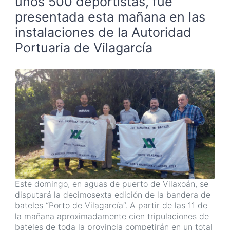
unos 500 deportistas, fue
presentada esta mañana en las
instalaciones de la Autoridad
Portuaria de Vilagarcía
22/03/2024
Este domingo, en aguas de puerto de Vilaxoán, se
disputará la decimosexta edición de la bandera de
bateles “Porto de Vilagarcía”. A partir de las 11 de
la mañana aproximadamente cien tripulaciones de
bateles de toda la provincia competirán en un total