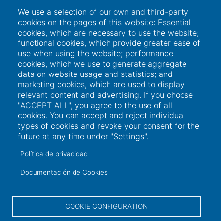
We use a selection of our own and third-party
cookies on the pages of this website: Essential
cookies, which are necessary to use the website;
functional cookies, which provide greater ease of
use when using the website; performance
cookies, which we use to generate aggregate
data on website usage and statistics; and
marketing cookies, which are used to display
relevant content and advertising. If you choose
"ACCEPT ALL", you agree to the use of all
Links of interest
cookies. You can accept and reject individual
types of cookies and revoke your consent for the
future at any time under "Settings".
User access
Política de privacidad
Electronic office
Documentación de Cookies
Contractor profile
Contact
COOKIE CONFIGURATION