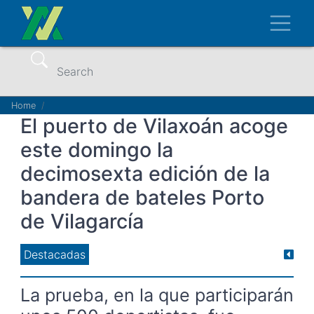
Skip
Toggl
to
main
content
Search
Breadcrumb
Home
El puerto de Vilaxoán acoge
este domingo la
decimosexta edición de la
bandera de bateles Porto
de Vilagarcía
Destacadas
La prueba, en la que participarán